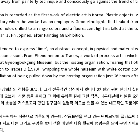
g away from painterly technique and consciously go against the trend of t
on is recorded as the first work of electric art in Korea. Plastic object
ctory where he worked as an employee. Geometric lights that leaked from
d holes drilled to arrange colors and a fluorescent light installed at the
ila, Philippines, after Painting 68 Exhibition.
tended to express ‘time’, an abstract concept, in physical and material 
 submission’. From Phenomenon to Traces, a work of process art in which a
970 at Gyeongbokgung Museum, but the hosting organization, fearing that 
 to Traces D (1970)—wrapping the whole museum with white cotton cloth 
iation of being pulled down by the hosting organization just 26 hours after 
 추상회화의 경향을 보였다. 그가 전통적인 방식에서 벗어나 2차원의 평면 안에서 
 오브제, 신문 등을 붙이고 그 위에 유화를 칠해 그린 작품, 나무패널에 비닐을 오
대의 흐름을 거스르고자 했던 김구림의 실험적 의도를 엿볼 수 있는 대표적인 작품이
초의 일렉트릭아트 작품으로 기록되어 있는데, 작품표면을 덮고 있는 탄피모양의 플라스틱
 붙이고 서로 다른 크기로 구멍을 뚫어 색을 배열한 다음 뒷판에 형광등을 달아 구멍 
다.