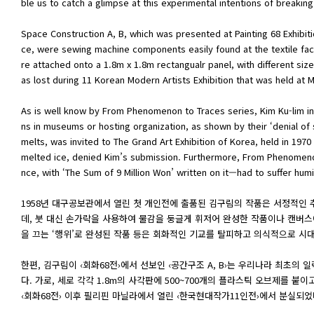
ble us to catch a glimpse at this experimental intentions of breakin
Space Construction A, B, which was presented at Painting 68 Exhibiti
ce, were sewing machine components easily found at the textile fa
re attached onto a 1.8m x 1.8m rectangualr panel, with different size
as lost during 11 Korean Modern Artists Exhibition that was held at Man
As is well know by From Phenomenon to Traces series, Kim Ku-lim in
ns in museums or hosting organization, as shown by their ‘denial of
melts, was invited to The Grand Art Exhibition of Korea, held in 1
melted ice, denied Kim’s submission. Furthermore, From Phenomenon
nce, with ‘The Sum of 9 Million Won’ written on it—had to suffer humil
1958년 대구공보관에서 열린 첫 개인전에 출품된 김구림의 작품은 서정적인
데, 붓 대신 손가락을 사용하여 물감을 둥글게 휘저어 완성한 작품이나 캔버스에
을 끄는 ‘행위’로 완성된 작품 등은 회화적인 기교를 탈피하고 의식적으로 시
한편, 김구림이 ‹회화68전›에서 선보인 ‹공간구조 A, B›는 우리나라 최
다. 가로, 세로 각각 1.8m의 사각판에 500~700개의 플라스틱 오브제를
‹회화68전› 이후 필리핀 마닐라에서 열린 ‹한국현대작가11인전›에서 분실되었